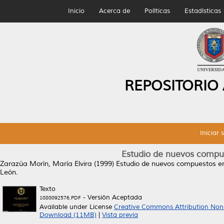
Inicio
Acerca de
Políticas
Estadísticas
REPOSITORIO
Iniciar 
Estudio de nuevos compu
Zarazúa Morín, María Elvira
(1999)
Estudio de nuevos compuestos e
León.
Texto
- Versión Aceptada
1080092576.PDF
Available under License
Creative Commons Attribution Non
Download (11MB)
|
Vista previa