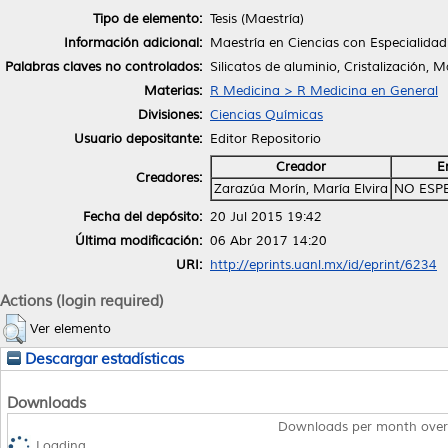
Tipo de elemento:
Tesis (Maestría)
Información adicional:
Maestría en Ciencias con Especialidad
Palabras claves no controlados:
Silicatos de aluminio, Cristalización, 
Materias:
R Medicina > R Medicina en General
Divisiones:
Ciencias Químicas
Usuario depositante:
Editor Repositorio
Creador
E
Creadores:
Zarazúa Morín, María Elvira
NO ESP
Fecha del depósito:
20 Jul 2015 19:42
Última modificación:
06 Abr 2017 14:20
URI:
http://eprints.uanl.mx/id/eprint/6234
Actions (login required)
Ver elemento
Descargar estadísticas
Downloads
Downloads per month over
Loading...