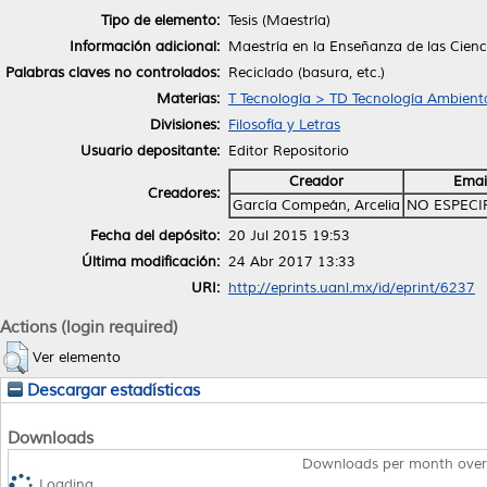
Tipo de elemento:
Tesis (Maestría)
Información adicional:
Maestría en la Enseñanza de las Cienc
Palabras claves no controlados:
Reciclado (basura, etc.)
Materias:
T Tecnología > TD Tecnología Ambiental
Divisiones:
Filosofía y Letras
Usuario depositante:
Editor Repositorio
Creador
Emai
Creadores:
García Compeán, Arcelia
NO ESPECI
Fecha del depósito:
20 Jul 2015 19:53
Última modificación:
24 Abr 2017 13:33
URI:
http://eprints.uanl.mx/id/eprint/6237
Actions (login required)
Ver elemento
Descargar estadísticas
Downloads
Downloads per month over
Loading...