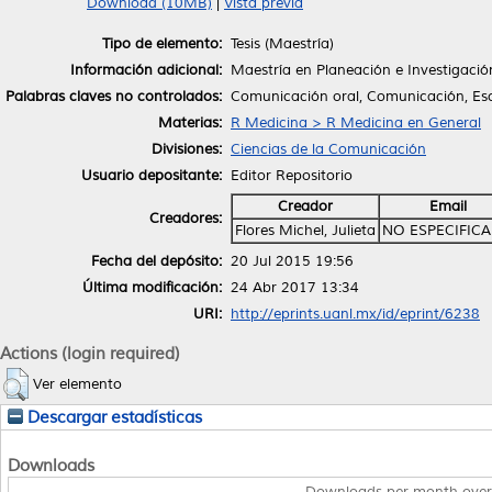
Download (10MB)
|
Vista previa
Tipo de elemento:
Tesis (Maestría)
Información adicional:
Maestría en Planeación e Investigaci
Palabras claves no controlados:
Comunicación oral, Comunicación, Esc
Materias:
R Medicina > R Medicina en General
Divisiones:
Ciencias de la Comunicación
Usuario depositante:
Editor Repositorio
Creador
Email
Creadores:
Flores Michel, Julieta
NO ESPECIFIC
Fecha del depósito:
20 Jul 2015 19:56
Última modificación:
24 Abr 2017 13:34
URI:
http://eprints.uanl.mx/id/eprint/6238
Actions (login required)
Ver elemento
Descargar estadísticas
Downloads
Downloads per month over