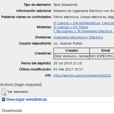
Tipo de elemento:
Tesis (Maestría)
Información adicional:
Maestro en Ingeniería Eléctrica con Es
Palabras claves no controlados:
Filtros eléctricos, Líneas eléctricas, Al
Q Ciencia > QA Matemáticas, Ciencia
Materias:
Q Ciencia > QC Física
T Tecnología > TK Ingeniería Eléctrica,
Divisiones:
Ingeniería Mecánica y Eléctrica
Usuario depositante:
Lic. Josimar Pulido
Creador
Email
Creadores:
Díaz Verduzco, Ismael
NO ESPECIFI
Fecha del depósito:
20 Jul 2015 21:15
Última modificación:
01 Feb 2017 15:17
URI:
http://eprints.uanl.mx/id/eprint/6252
Actions (login required)
Ver elemento
Descargar estadísticas
Downloads