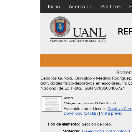
Inicio
Acerca de
Políticas
E
RE
Barrer
Ceballos Gurrola, Oswaldo
y
Medina Rodríguez,
actividades físico-deportivas en escolares.
In: E
Nacional de La Plata. ISBN 9789503406724
Texto
EFArgenmex posicion 19 Ceballos.pdf
Available under License
Creative Com
Download (143kB)
|
Vista previa
Tipo de elemento:
Sección de libro.
Materias:
G Geografía, Antropología,