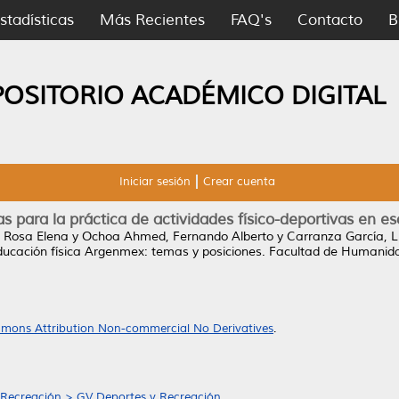
stadísticas
Más Recientes
FAQ's
Contacto
B
POSITORIO ACADÉMICO DIGITAL
Iniciar sesión
Crear cuenta
as para la práctica de actividades físico-deportivas en es
 Rosa Elena
y
Ochoa Ahmed, Fernando Alberto
y
Carranza García, L
ducación física Argenmex: temas y posiciones. Facultad de Humanida
mons Attribution Non-commercial No Derivatives
.
 Recreación > GV Deportes y Recreación