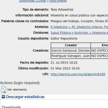
Download (21MB)
|
Vista previa
Tipo de elemento:
Tesis (Maestría)
Información adicional:
Maestría en salud pública con especial
Palabras claves no controlados:
Riesgos del trabajo, Corazón, Stress (Fi
Materias:
R Medicina > RC Medicina Interna, Psi
Divisiones:
Salud Pública y Nutrición > Maestría 
Usuario depositante:
Editor Repositorio
Creador
Ema
Creadores:
García Sandoval, Dionisio
NO ESPEC
Rodríguez Sahagún, Juan
NO ESPEC
Fecha del depósito:
21 Jul 2015 18:22
Última modificación:
01 Mar 2023 16:33
URI:
http://eprints.uanl.mx/id/eprint/6280
Actions (login required)
Ver elemento
Descargar estadísticas
Downloads