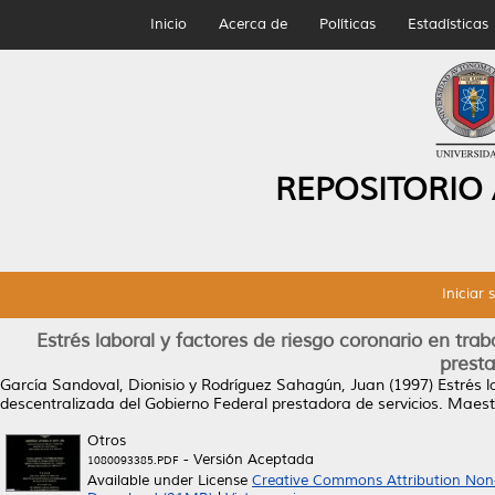
Inicio
Acerca de
Políticas
Estadísticas
REPOSITORIO
Iniciar 
Estrés laboral y factores de riesgo coronario en tr
presta
García Sandoval, Dionisio
y
Rodríguez Sahagún, Juan
(1997)
Estrés 
descentralizada del Gobierno Federal prestadora de servicios.
Maestr
Otros
- Versión Aceptada
1080093385.PDF
Available under License
Creative Commons Attribution Non