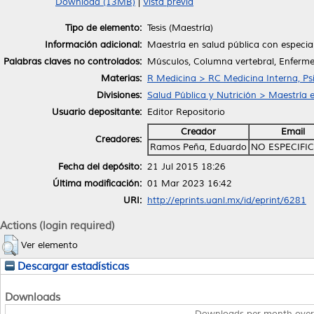
Download (13MB)
|
Vista previa
Tipo de elemento:
Tesis (Maestría)
Información adicional:
Maestría en salud pública con especia
Palabras claves no controlados:
Músculos, Columna vertebral, Enferme
Materias:
R Medicina > RC Medicina Interna, Psi
Divisiones:
Salud Pública y Nutrición > Maestría
Usuario depositante:
Editor Repositorio
Creador
Email
Creadores:
Ramos Peña, Eduardo
NO ESPECIFI
Fecha del depósito:
21 Jul 2015 18:26
Última modificación:
01 Mar 2023 16:42
URI:
http://eprints.uanl.mx/id/eprint/6281
Actions (login required)
Ver elemento
Descargar estadísticas
Downloads
Downloads per month over