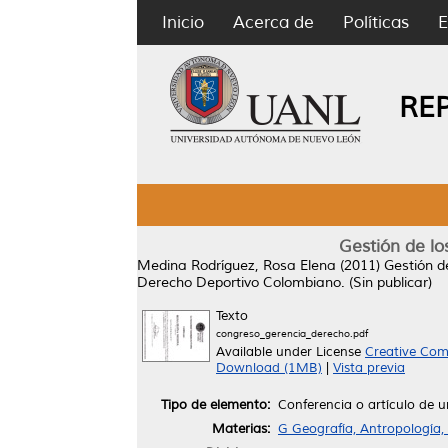
Inicio
Acerca de
Políticas
E
RE
Gestión de lo
Medina Rodríguez, Rosa Elena
(2011)
Gestión d
Derecho Deportivo Colombiano. (Sin publicar)
Texto
congreso_gerencia_derecho.pdf
Available under License
Creative Com
Download (1MB)
|
Vista previa
Tipo de elemento:
Conferencia o artículo de un
Materias:
G Geografía, Antropología,