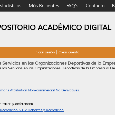
stadísticas
Más Recientes
FAQ's
Contacto
B
POSITORIO ACADÉMICO DIGITAL
Iniciar sesión
Crear cuenta
s Servicios en las Organizaciones Deportivas de la Empr
e los Servicios en las Organizaciones Deportivas de la Empresa al De
mons Attribution Non-commercial No Derivatives
.
 taller. (Conferencia)
 Recreación > GV Deportes y Recreación