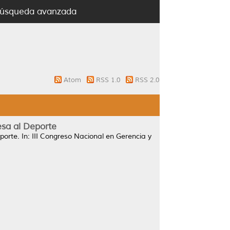
úsqueda avanzada
Atom
RSS 1.0
RSS 2.0
esa al Deporte
porte.
In: III Congreso Nacional en Gerencia y