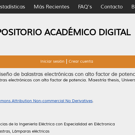
stadísticas
Más Recientes
FAQ's
Contacto
B
POSITORIO ACADÉMICO DIGITAL
Iniciar sesión
Crear cuenta
iseño de balastras electrónicas con alto factor de potenc
ras electrónicas con alto factor de potencia.
Maestría thesis, Unive
mons Attribution Non-commercial No Derivatives
.
ias de la Ingeniería Eléctrica con Especialidad en Eléctronica
astras, Lámparas eléctricas