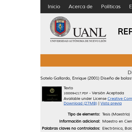
Inicio
Acerca de
Políticas
E
RE
D
Sotelo Gallardo, Enrique
(2001)
Diseño de balast
Texto
- Versión Aceptada
1080094217.PDF
Available under License
Creative Com
Download (27MB)
|
Vista previa
Tipo de elemento:
Tesis (Maestría)
Información adicional:
Maestro en Cienc
Palabras claves no controlados:
Electrónica, Bal