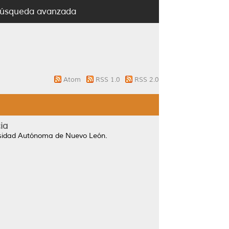
úsqueda avanzada
Atom
RSS 1.0
RSS 2.0
ia
rsidad Autónoma de Nuevo León.