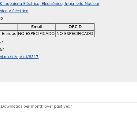
K Ingeniería Eléctrica, Electrónica, Ingeniería Nuclear
ica y Eléctrica
io
r
Email
ORCID
, Enrique
NO ESPECIFICADO
NO ESPECIFICADO
47
:54
anl.mx/id/eprint/6317
Downloads per month over past year