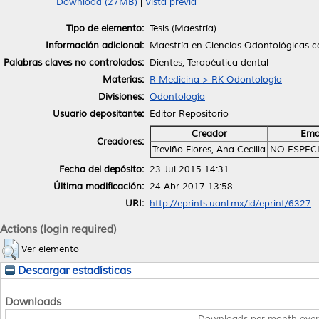
Download (27MB)
|
Vista previa
Tipo de elemento:
Tesis (Maestría)
Información adicional:
Maestría en Ciencias Odontológicas c
Palabras claves no controlados:
Dientes, Terapéutica dental
Materias:
R Medicina > RK Odontología
Divisiones:
Odontología
Usuario depositante:
Editor Repositorio
Creador
Ema
Creadores:
Treviño Flores, Ana Cecilia
NO ESPEC
Fecha del depósito:
23 Jul 2015 14:31
Última modificación:
24 Abr 2017 13:58
URI:
http://eprints.uanl.mx/id/eprint/6327
Actions (login required)
Ver elemento
Descargar estadísticas
Downloads
Downloads per month over