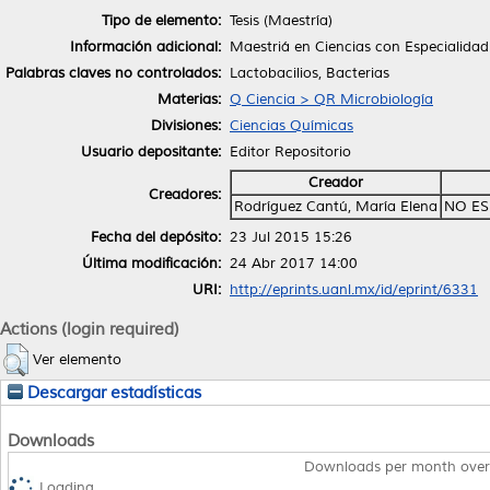
Tipo de elemento:
Tesis (Maestría)
Información adicional:
Maestriá en Ciencias con Especialidad 
Palabras claves no controlados:
Lactobacilios, Bacterias
Materias:
Q Ciencia > QR Microbiología
Divisiones:
Ciencias Químicas
Usuario depositante:
Editor Repositorio
Creador
Creadores:
Rodríguez Cantú, María Elena
NO ES
Fecha del depósito:
23 Jul 2015 15:26
Última modificación:
24 Abr 2017 14:00
URI:
http://eprints.uanl.mx/id/eprint/6331
Actions (login required)
Ver elemento
Descargar estadísticas
Downloads
Downloads per month over
Loading...