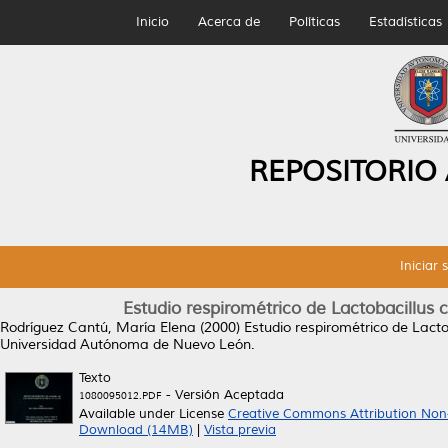
Inicio
Acerca de
Políticas
Estadísticas
REPOSITORIO
Iniciar 
Estudio respirométrico de Lactobacillus c
Rodríguez Cantú, María Elena
(2000)
Estudio respirométrico de Lactob
Universidad Autónoma de Nuevo León.
Texto
- Versión Aceptada
1080095012.PDF
Available under License
Creative Commons Attribution Non
Download (14MB)
|
Vista previa