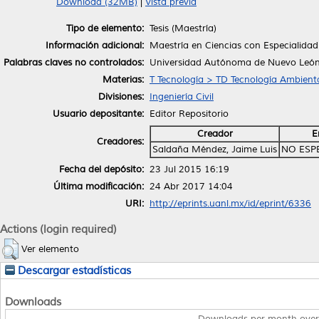
Download (32MB)
|
Vista previa
Tipo de elemento:
Tesis (Maestría)
Información adicional:
Maestría en Ciencias con Especialidad
Palabras claves no controlados:
Universidad Autónoma de Nuevo León. In
Materias:
T Tecnología > TD Tecnología Ambiental
Divisiones:
Ingeniería Civil
Usuario depositante:
Editor Repositorio
Creador
E
Creadores:
Saldaña Méndez, Jaime Luis
NO ESP
Fecha del depósito:
23 Jul 2015 16:19
Última modificación:
24 Abr 2017 14:04
URI:
http://eprints.uanl.mx/id/eprint/6336
Actions (login required)
Ver elemento
Descargar estadísticas
Downloads
Downloads per month over