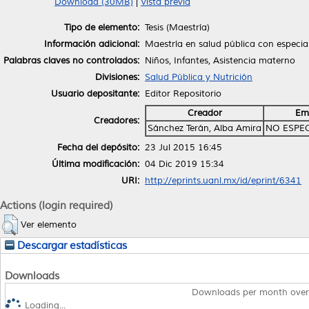
Download (30MB)
|
Vista previa
Tipo de elemento:
Tesis (Maestría)
Información adicional:
Maestría en salud pública con especia
Palabras claves no controlados:
Niños, Infantes, Asistencia materno
Divisiones:
Salud Pública y Nutrición
Usuario depositante:
Editor Repositorio
Creador
Em
Creadores:
Sánchez Terán, Alba Amira
NO ESPE
Fecha del depósito:
23 Jul 2015 16:45
Última modificación:
04 Dic 2019 15:34
URI:
http://eprints.uanl.mx/id/eprint/6341
Actions (login required)
Ver elemento
Descargar estadísticas
Downloads
Downloads per month over
Loading...