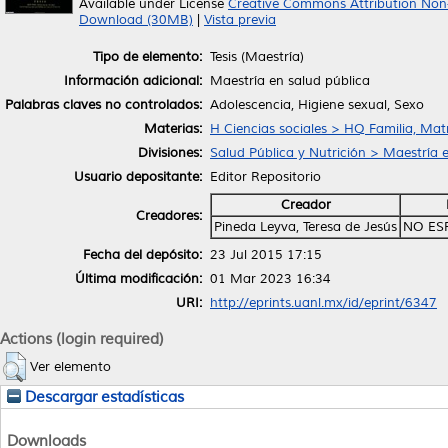
Available under License
Creative Commons Attribution Non
Download (30MB)
|
Vista previa
Tipo de elemento:
Tesis (Maestría)
Información adicional:
Maestría en salud pública
Palabras claves no controlados:
Adolescencia, Higiene sexual, Sexo
Materias:
H Ciencias sociales > HQ Familia, Ma
Divisiones:
Salud Pública y Nutrición > Maestría 
Usuario depositante:
Editor Repositorio
Creador
Creadores:
Pineda Leyva, Teresa de Jesús
NO ES
Fecha del depósito:
23 Jul 2015 17:15
Última modificación:
01 Mar 2023 16:34
URI:
http://eprints.uanl.mx/id/eprint/6347
Actions (login required)
Ver elemento
Descargar estadísticas
Downloads