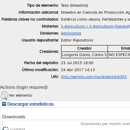
Tipo de elemento:
Tesis (Maestría)
Información adicional:
Maestro en Ciencias en Producción Ag
Palabras claves no controlados:
Estiércol como abono, Fertilizantes y 
Materias:
S Agricultura > S Agricultura (General
Divisiones:
Agronomía
Usuario depositante:
Editor Repositorio
Creador
Emai
Creadores:
Longoria Garza, Carlos S
NO ESPECI
Fecha del depósito:
23 Jul 2015 18:00
Última modificación:
24 Abr 2017 14:13
URI:
http://eprints.uanl.mx/id/eprint/6353
Actions (login required)
Ver elemento
Descargar estadísticas
Downloads
Downloads per month over
Loading...