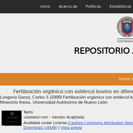
Inicio
Acerca de
Políticas
Estadísticas
REPOSITORIO
Iniciar 
Fertilización orgánica con estiércol bovino en dif
Longoria Garza, Carlos S
(2000)
Fertilización orgánica con estiércol
Maestría thesis, Universidad Autónoma de Nuevo León.
Texto
- Versión Aceptada
1080095037.PDF
Available under License
Creative Commons Attribution Non
Download (16MB)
|
Vista previa