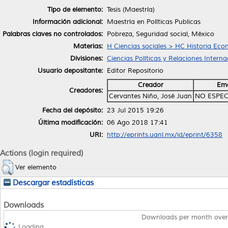
Tipo de elemento:
Tesis (Maestría)
Información adicional:
Maestría en Políticas Publicas
Palabras claves no controlados:
Pobreza, Seguridad social, México
Materias:
H Ciencias sociales > HC Historia Ec
Divisiones:
Ciencias Políticas y Relaciones Interna
Usuario depositante:
Editor Repositorio
Creador
Ema
Creadores:
Cervantes Niño, José Juan
NO ESPEC
Fecha del depósito:
23 Jul 2015 19:26
Última modificación:
06 Ago 2018 17:41
URI:
http://eprints.uanl.mx/id/eprint/6358
Actions (login required)
Ver elemento
Descargar estadísticas
Downloads
Downloads per month over
Loading...