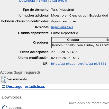
Download (41MB)
|
Vista previa
Tipo de elemento:
Tesis (Maestría)
Información adicional:
Maestro en Ciencias con Especialidad 
Palabras claves no controlados:
Aguas residuales
Divisiones:
Ingeniería Civil
Usuario depositante:
Editor Repositorio
Creador
E
Creadores:
Ramos Cabello, Iván Erubey
NO ESP
Fecha del depósito:
27 Jul 2015 14:39
Última modificación:
02 Feb 2017 15:37
URI:
http://eprints.uanl.mx/id/eprint/6381
Actions (login required)
Ver elemento
Descargar estadísticas
Downloads
Downloads per month over
Loading...