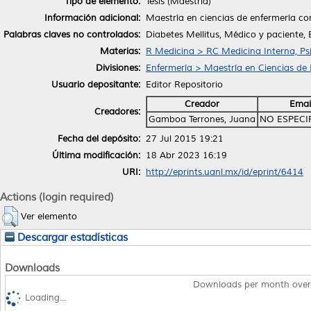
Tipo de elemento:
Tesis (Maestría)
Información adicional:
Maestría en ciencias de enfermería co
Palabras claves no controlados:
Diabetes Mellitus, Médico y paciente,
Materias:
R Medicina > RC Medicina Interna, Psi
Divisiones:
Enfermería > Maestría en Ciencias de
Usuario depositante:
Editor Repositorio
Creador
Emai
Creadores:
Gamboa Terrones, Juana
NO ESPECI
Fecha del depósito:
27 Jul 2015 19:21
Última modificación:
18 Abr 2023 16:19
URI:
http://eprints.uanl.mx/id/eprint/6414
Actions (login required)
Ver elemento
Descargar estadísticas
Downloads
Downloads per month over
Loading...