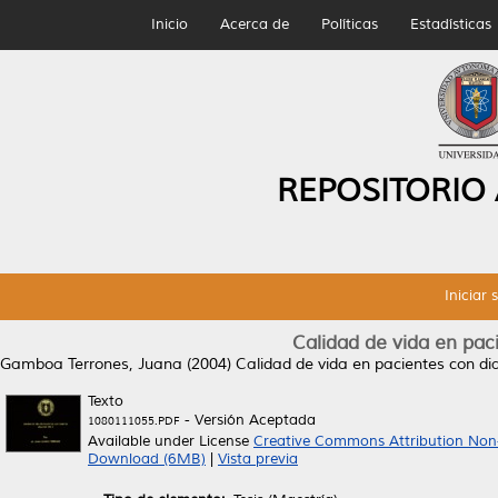
Inicio
Acerca de
Políticas
Estadísticas
REPOSITORIO
Iniciar 
Calidad de vida en paci
Gamboa Terrones, Juana
(2004)
Calidad de vida en pacientes con dia
Texto
- Versión Aceptada
1080111055.PDF
Available under License
Creative Commons Attribution Non
Download (6MB)
|
Vista previa