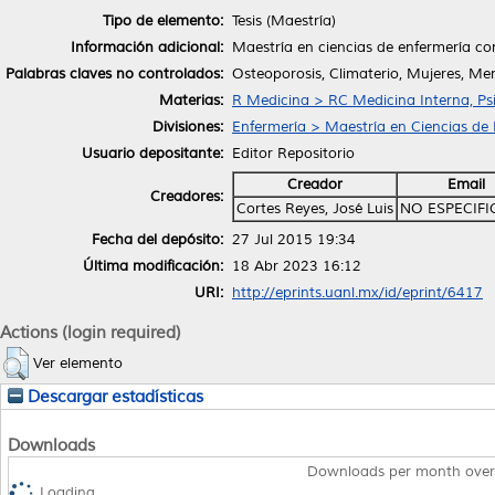
Tipo de elemento:
Tesis (Maestría)
Información adicional:
Maestría en ciencias de enfermería co
Palabras claves no controlados:
Osteoporosis, Climaterio, Mujeres, M
Materias:
R Medicina > RC Medicina Interna, Psi
Divisiones:
Enfermería > Maestría en Ciencias de
Usuario depositante:
Editor Repositorio
Creador
Email
Creadores:
Cortes Reyes, José Luis
NO ESPECIF
Fecha del depósito:
27 Jul 2015 19:34
Última modificación:
18 Abr 2023 16:12
URI:
http://eprints.uanl.mx/id/eprint/6417
Actions (login required)
Ver elemento
Descargar estadísticas
Downloads
Downloads per month over
Loading...