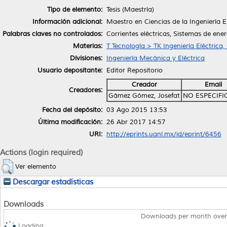
Tipo de elemento:
Tesis (Maestría)
Información adicional:
Maestro en Ciencias de la Ingeniería E
Palabras claves no controlados:
Corrientes eléctricas, Sistemas de ener
Materias:
T Tecnología > TK Ingeniería Eléctrica,
Divisiones:
Ingeniería Mecánica y Eléctrica
Usuario depositante:
Editor Repositorio
Creador
Email
Creadores:
Gámez Gómez, Josefat
NO ESPECIF
Fecha del depósito:
03 Ago 2015 13:53
Última modificación:
26 Abr 2017 14:57
URI:
http://eprints.uanl.mx/id/eprint/6456
Actions (login required)
Ver elemento
Descargar estadísticas
Downloads
Downloads per month over
Loading...