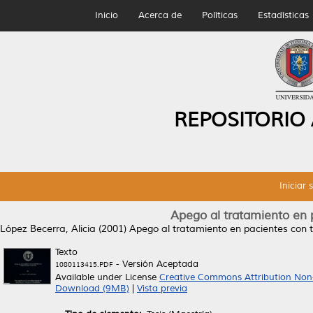
Inicio
Acerca de
Políticas
Estadísticas
REPOSITORIO
Iniciar 
Apego al tratamiento en 
López Becerra, Alicia
(2001)
Apego al tratamiento en pacientes con t
Texto
- Versión Aceptada
1080113415.PDF
Available under License
Creative Commons Attribution Non
Download (9MB)
|
Vista previa