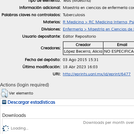
Tipo de elemento:
Tesis (Maestría)
Información adicional:
Maestría en ciencias de enfermería co
Palabras claves no controlados:
Tuberculosis
Materias:
R Medicina > RC Medicina Interna, Psi
Divisiones:
Enfermería > Maestría en Ciencias de
Usuario depositante:
Editor Repositorio
Creador
Email
Creadores:
López Becerra, Alicia
NO ESPECIFIC
Fecha del depósito:
03 Ago 2015 15:31
Última modificación:
18 Abr 2023 16:03
URI:
http://eprints.uanl.mx/id/eprint/6477
Actions (login required)
Ver elemento
Descargar estadísticas
Downloads
Downloads per month over
Loading...