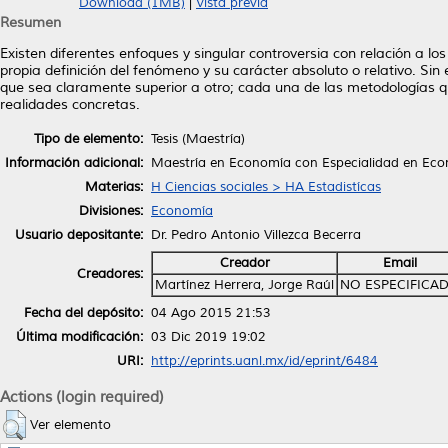
Download (1MB)
|
Vista previa
Resumen
Existen diferentes enfoques y singular controversia con relación a
propia definición del fenómeno y su carácter absoluto o relativo. S
que sea claramente superior a otro; cada una de las metodologías que
realidades concretas.
Tipo de elemento:
Tesis (Maestría)
Información adicional:
Maestría en Economía con Especialidad en Econ
Materias:
H Ciencias sociales > HA Estadistícas
Divisiones:
Economía
Usuario depositante:
Dr. Pedro Antonio Villezca Becerra
Creador
Email
Creadores:
Martínez Herrera, Jorge Raúl
NO ESPECIFICA
Fecha del depósito:
04 Ago 2015 21:53
Última modificación:
03 Dic 2019 19:02
URI:
http://eprints.uanl.mx/id/eprint/6484
Actions (login required)
Ver elemento