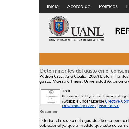
Inicio
Acerca de
Políticas
E
RE
Determinantes del gasto en el consumo
Padrón Cruz, Ana Cecilia
(2007)
Determinantes 
gasto.
Maestría thesis, Universidad Autónoma 
Texto
Determinantes del gasto en el consumo de agua
Available under License
Creative Com
Download (812kB)
|
Vista previa
Resumen
Estudiar el recurso dela gua desde una perspec
poblacional ya que a medida que éste se va in