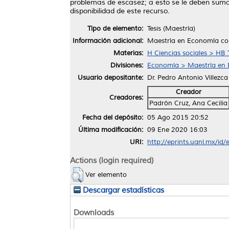
problemas de escasez; a esto se le deben sumar 
disponibilidad de este recurso.
Tipo de elemento:
Tesis (Maestría)
Información adicional:
Maestría en Economía con
Materias:
H Ciencias sociales > HB
Divisiones:
Economía > Maestría en 
Usuario depositante:
Dr. Pedro Antonio Villezc
Creador
Creadores:
Padrón Cruz, Ana Cecilia
Fecha del depósito:
05 Ago 2015 20:52
Última modificación:
09 Ene 2020 16:03
URI:
http://eprints.uanl.mx/id/
Actions (login required)
Ver elemento
Descargar estadísticas
Downloads