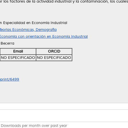
los factores de la actividad industrial y la contaminación, los cual
 Especialidad en Economía Industrial
 Teorías Económicas, Demografía
Economía con orientación en Economía Industrial
a Becerra
Email
ORCID
NO ESPECIFICADO
NO ESPECIFICADO
eprint/6499
Downloads per month over past year