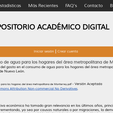
stadísticas
Más Recientes
FAQ's
Contacto
B
POSITORIO ACADÉMICO DIGITAL
Iniciar sesión
Crear cuenta
 de agua para los hogares del área metropolitana de M
del gasto en el consumo de agua para los hogares del área metropol
de Nuevo León.
- Versión Aceptada
 para los hogares del área metropolitana de Monterrey.pdf
mons Attribution Non-commercial No Derivatives
.
tiva económica ha tomado gran relevancia en los últimos años, princ
crementando, ya sea por causas naturales o por migraciones, la dem