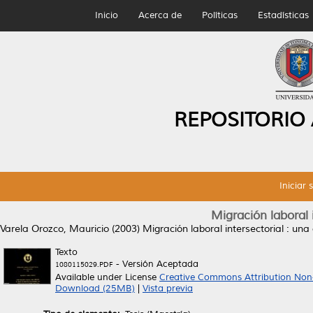
Inicio
Acerca de
Políticas
Estadísticas
REPOSITORIO
Iniciar 
Migración laboral i
Varela Orozco, Mauricio
(2003)
Migración laboral intersectorial : una 
Texto
- Versión Aceptada
1080115029.PDF
Available under License
Creative Commons Attribution Non
Download (25MB)
|
Vista previa