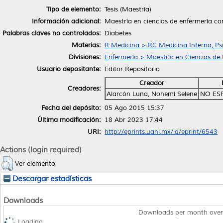
Tipo de elemento:
Tesis (Maestría)
Información adicional:
Maestría en ciencias de enfermería con
Palabras claves no controlados:
Diabetes
Materias:
R Medicina > RC Medicina Interna, Psi
Divisiones:
Enfermería > Maestría en Ciencias de
Usuario depositante:
Editor Repositorio
Creador
Creadores:
Alarcón Luna, Nohemí Selene
NO ES
Fecha del depósito:
05 Ago 2015 15:37
Última modificación:
18 Abr 2023 17:44
URI:
http://eprints.uanl.mx/id/eprint/6543
Actions (login required)
Ver elemento
Descargar estadísticas
Downloads
Downloads per month over
Loading...