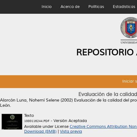
Inicio
Acerca de
Políticas
Estadísticas
REPOSITORIO
Iniciar 
Evaluación de la calida
Alarcón Luna, Nohemí Selene
(2002)
Evaluación de la calidad del pr
León.
Texto
- Versión Aceptada
1080116244.PDF
Available under License
Creative Commons Attribution Non
Download (8MB)
|
Vista previa