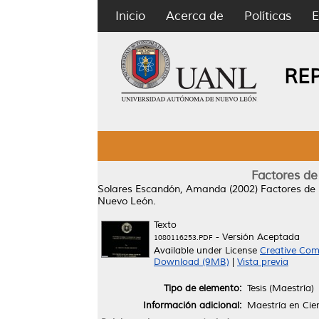
Inicio
Acerca de
Políticas
E
RE
Factores de
Solares Escandón, Amanda
(2002)
Factores de 
Nuevo León.
Texto
- Versión Aceptada
1080116253.PDF
Available under License
Creative Com
Download (9MB)
|
Vista previa
Tipo de elemento:
Tesis (Maestría)
Información adicional:
Maestría en Cie