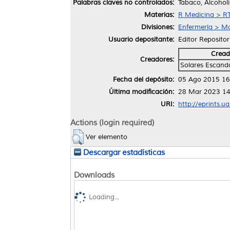
Palabras claves no controlados:
Tabaco, Alcohol
Materias:
R Medicina > RT
Divisiones:
Enfermería > Ma
Usuario depositante:
Editor Repositor
Cread
Creadores:
Solares Escan
Fecha del depósito:
05 Ago 2015 16
Última modificación:
28 Mar 2023 14
URI:
http://eprints.u
Actions (login required)
Ver elemento
Descargar estadísticas
Downloads
Loading...