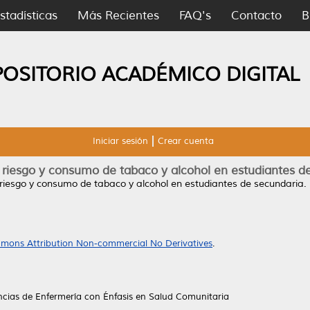
stadísticas
Más Recientes
FAQ's
Contacto
B
POSITORIO ACADÉMICO DIGITAL
Iniciar sesión
Crear cuenta
 riesgo y consumo de tabaco y alcohol en estudiantes d
riesgo y consumo de tabaco y alcohol en estudiantes de secundaria.
mons Attribution Non-commercial No Derivatives
.
ncias de Enfermería con Énfasis en Salud Comunitaria