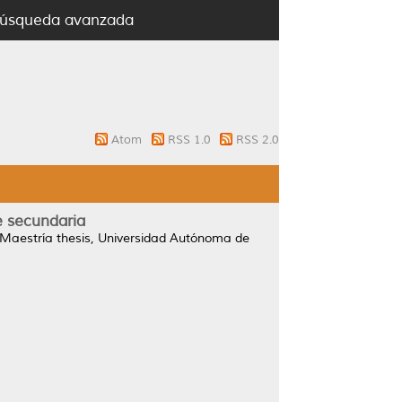
úsqueda avanzada
Atom
RSS 1.0
RSS 2.0
e secundaria
Maestría thesis, Universidad Autónoma de