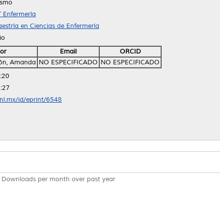
ismo
 Enfermería
estría en Ciencias de Enfermería
io
or
Email
ORCID
dón, Amanda
NO ESPECIFICADO
NO ESPECIFICADO
:20
:27
anl.mx/id/eprint/6548
Downloads per month over past year