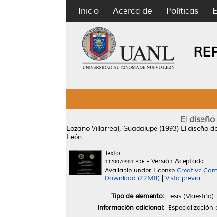
Inicio
Acerca de
Políticas
E
RE
El diseño
Lozano Villarreal, Guadalupe
(1993)
El diseño d
León.
Texto
- Versión Aceptada
1020070981.PDF
Available under License
Creative Com
Download (22MB)
|
Vista previa
Tipo de elemento:
Tesis (Maestría)
Información adicional:
Especialización