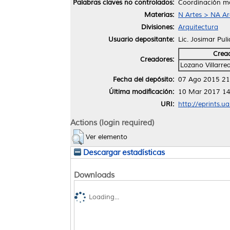
Palabras claves no controlados:
Coordinación mod
Materias:
N Artes > NA Ar
Divisiones:
Arquitectura
Usuario depositante:
Lic. Josimar Pul
Crea
Creadores:
Lozano Villarre
Fecha del depósito:
07 Ago 2015 21
Última modificación:
10 Mar 2017 14
URI:
http://eprints.u
Actions (login required)
Ver elemento
Descargar estadísticas
Downloads
Loading...