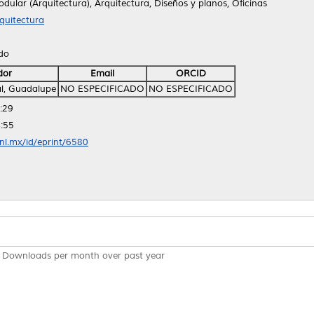
ular (Arquitectura), Arquitectura, Diseños y planos, Oficinas
quitectura
ido
dor
Email
ORCID
al, Guadalupe
NO ESPECIFICADO
NO ESPECIFICADO
:29
:55
anl.mx/id/eprint/6580
Downloads per month over past year