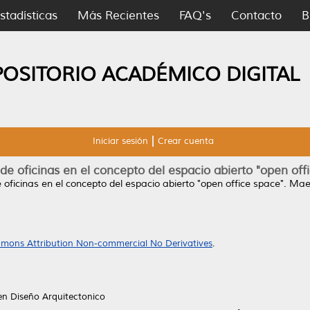
stadísticas
Más Recientes
FAQ's
Contacto
B
POSITORIO ACADÉMICO DIGITAL
Iniciar sesión
Crear cuenta
 de oficinas en el concepto del espacio abierto "open off
e oficinas en el concepto del espacio abierto "open office space".
Maes
mons Attribution Non-commercial No Derivatives
.
 en Diseño Arquitectonico