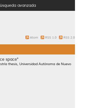
úsqueda avanzada
Atom
RSS 1.0
RSS 2.0
ice space"
tría thesis, Universidad Autónoma de Nuevo