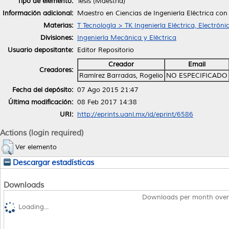
Tipo de elemento:
Tesis (Maestría)
Información adicional:
Maestro en Ciencias de Ingeniería Eléctrica con
Materias:
T Tecnología > TK Ingeniería Eléctrica, Electróni
Divisiones:
Ingeniería Mecánica y Eléctrica
Usuario depositante:
Editor Repositorio
Creador
Email
Creadores:
Ramírez Barradas, Rogelio
NO ESPECIFICADO
Fecha del depósito:
07 Ago 2015 21:47
Última modificación:
08 Feb 2017 14:38
URI:
http://eprints.uanl.mx/id/eprint/6586
Actions (login required)
Ver elemento
Descargar estadísticas
Downloads
Downloads per month over
Loading...