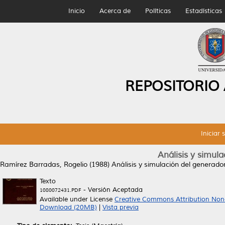
Inicio
Acerca de
Políticas
Estadísticas
REPOSITORIO
Iniciar 
Análisis y simul
Ramírez Barradas, Rogelio
(1988)
Análisis y simulación del generador
Texto
- Versión Aceptada
1080072431.PDF
Available under License
Creative Commons Attribution Non
Download (20MB)
|
Vista previa