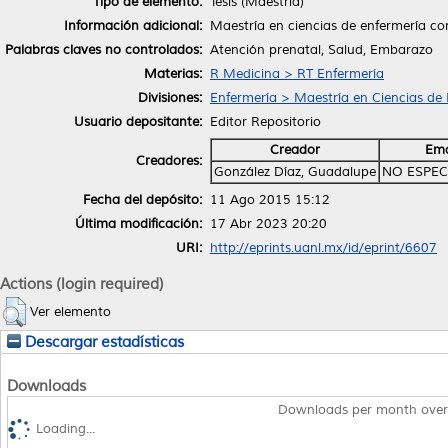
Tipo de elemento:
Tesis (Maestría)
Información adicional:
Maestría en ciencias de enfermería co
Palabras claves no controlados:
Atención prenatal, Salud, Embarazo
Materias:
R Medicina > RT Enfermería
Divisiones:
Enfermería > Maestría en Ciencias de
Usuario depositante:
Editor Repositorio
Creador
Ema
Creadores:
González Díaz, Guadalupe
NO ESPEC
Fecha del depósito:
11 Ago 2015 15:12
Última modificación:
17 Abr 2023 20:20
URI:
http://eprints.uanl.mx/id/eprint/6607
Actions (login required)
Ver elemento
Descargar estadísticas
Downloads
Downloads per month over
Loading...