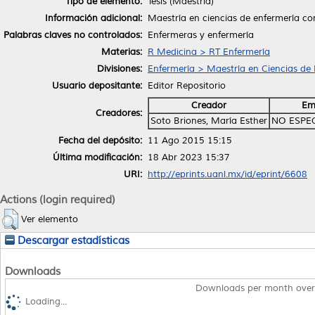
Tipo de elemento:
Tesis (Maestría)
Información adicional:
Maestría en ciencias de enfermería con
Palabras claves no controlados:
Enfermeras y enfermería
Materias:
R Medicina > RT Enfermería
Divisiones:
Enfermería > Maestría en Ciencias de
Usuario depositante:
Editor Repositorio
Creador
Em
Creadores:
Soto Briones, María Esther
NO ESPE
Fecha del depósito:
11 Ago 2015 15:15
Última modificación:
18 Abr 2023 15:37
URI:
http://eprints.uanl.mx/id/eprint/6608
Actions (login required)
Ver elemento
Descargar estadísticas
Downloads
Downloads per month over
Loading...