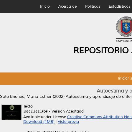
Inicio
Acerca de
Políticas
Estadísticas
REPOSITORIO
Iniciar 
Autoestima y a
Soto Briones, María Esther
(2002)
Autoestima y aprendizaje de enfe
Texto
- Versión Aceptada
1080116281.PDF
Available under License
Creative Commons Attribution Non
Download (4MB)
|
Vista previa