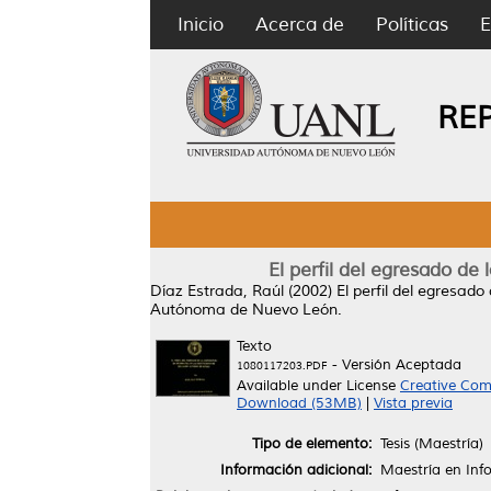
Inicio
Acerca de
Políticas
E
RE
El perfil del egresado de
Díaz Estrada, Raúl
(2002)
El perfil del egresado
Autónoma de Nuevo León.
Texto
- Versión Aceptada
1080117203.PDF
Available under License
Creative Com
Download (53MB)
|
Vista previa
Tipo de elemento:
Tesis (Maestría)
Información adicional:
Maestría en Inf