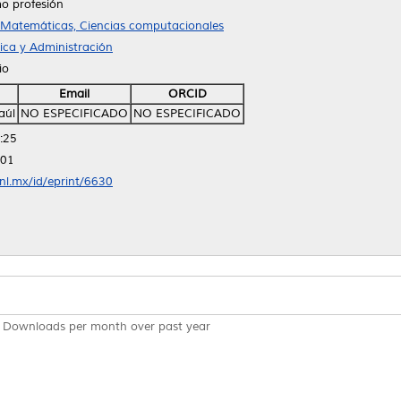
o profesión
 Matemáticas, Ciencias computacionales
ica y Administración
io
Email
ORCID
aúl
NO ESPECIFICADO
NO ESPECIFICADO
:25
:01
anl.mx/id/eprint/6630
Downloads per month over past year