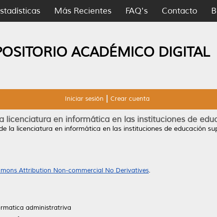
stadísticas
Más Recientes
FAQ's
Contacto
B
POSITORIO ACADÉMICO DIGITAL
Iniciar sesión
Crear cuenta
 la licenciatura en informática en las instituciones de ed
 de la licenciatura en informática en las instituciones de educación s
mons Attribution Non-commercial No Derivatives
.
ormatica administratriva