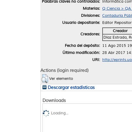
Palabras claves no controlados:
Informática com
Materias:
Q Ciencia > QA
Divisiones:
Contaduría Públ
Usuario depositante:
Editor Repositor
Creador
Creadores:
Díaz Estrada, R
Fecha del depósito:
11 Ago 2015 19
Última modificación:
28 Abr 2017 14
URI:
http://eprints.u
Actions (login required)
Ver elemento
Descargar estadísticas
Downloads
Loading...