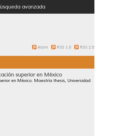
úsqueda avanzada
Atom
RSS 1.0
RSS 2.0
ucación superior en México
uperior en México.
Maestría thesis, Universidad