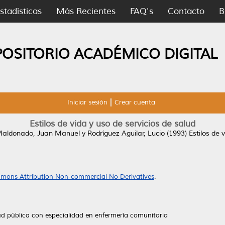
stadísticas
Más Recientes
FAQ's
Contacto
B
POSITORIO ACADÉMICO DIGITAL
Iniciar sesión
Crear cuenta
Estilos de vida y uso de servicios de salud
Maldonado, Juan Manuel
y
Rodríguez Aguilar, Lucio
(1993)
Estilos de 
mons Attribution Non-commercial No Derivatives
.
ud pública con especialidad en enfermería comunitaria