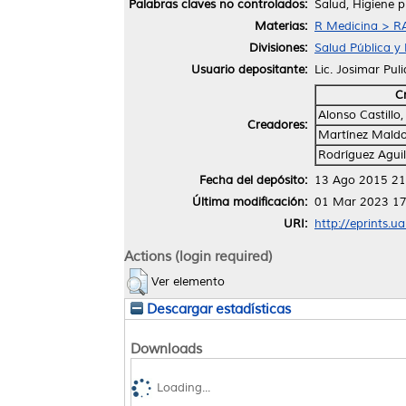
Palabras claves no controlados:
Salud, Higiene p
Materias:
R Medicina > RA
Divisiones:
Salud Pública y
Usuario depositante:
Lic. Josimar Pul
C
Alonso Castill
Creadores:
Martínez Mald
Rodríguez Aguil
Fecha del depósito:
13 Ago 2015 21
Última modificación:
01 Mar 2023 17
URI:
http://eprints.u
Actions (login required)
Ver elemento
Descargar estadísticas
Downloads
Loading...