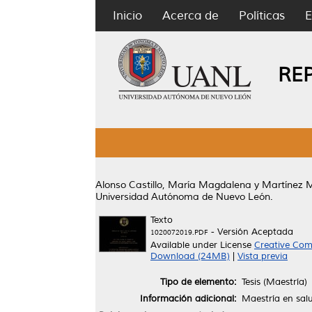
Inicio
Acerca de
Políticas
E
RE
Alonso Castillo, María Magdalena
y
Martínez 
Universidad Autónoma de Nuevo León.
Texto
- Versión Aceptada
1020072019.PDF
Available under License
Creative Com
Download (24MB)
|
Vista previa
Tipo de elemento:
Tesis (Maestría)
Información adicional:
Maestría en sal