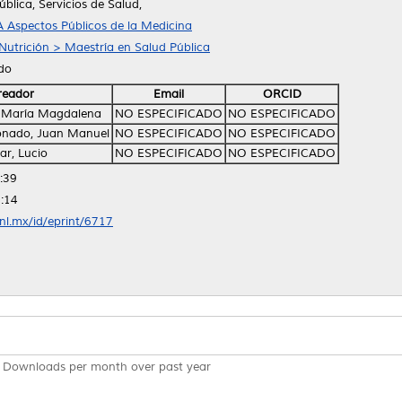
ública, Servicios de Salud,
 Aspectos Públicos de la Medicina
 Nutrición > Maestría en Salud Pública
ido
reador
Email
ORCID
o, María Magdalena
NO ESPECIFICADO
NO ESPECIFICADO
onado, Juan Manuel
NO ESPECIFICADO
NO ESPECIFICADO
ar, Lucio
NO ESPECIFICADO
NO ESPECIFICADO
:39
:14
anl.mx/id/eprint/6717
Downloads per month over past year