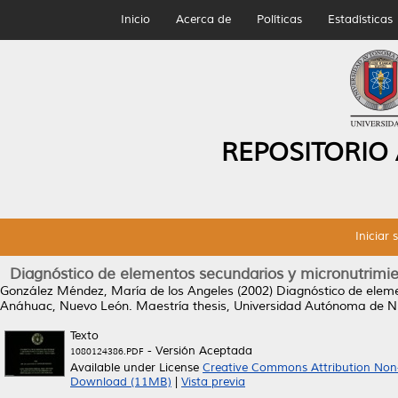
Inicio
Acerca de
Políticas
Estadísticas
REPOSITORIO
Iniciar 
Diagnóstico de elementos secundarios y micronutrimie
González Méndez, María de los Angeles
(2002)
Diagnóstico de eleme
Anáhuac, Nuevo León.
Maestría thesis, Universidad Autónoma de N
Texto
- Versión Aceptada
1080124386.PDF
Available under License
Creative Commons Attribution Non
Download (11MB)
|
Vista previa