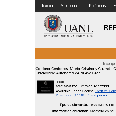
Inicio
Acerca de
Políticas
E
RE
Incapa
Cardona Ceniceros, María Cristina
y
Guzmán G
Universidad Autónoma de Nuevo León.
Texto
- Versión Aceptada
1080128562.PDF
Available under License
Creative Com
Download (14MB)
|
Vista previa
Tipo de elemento:
Tesis (Maestría)
Información adicional:
Maestría en salu