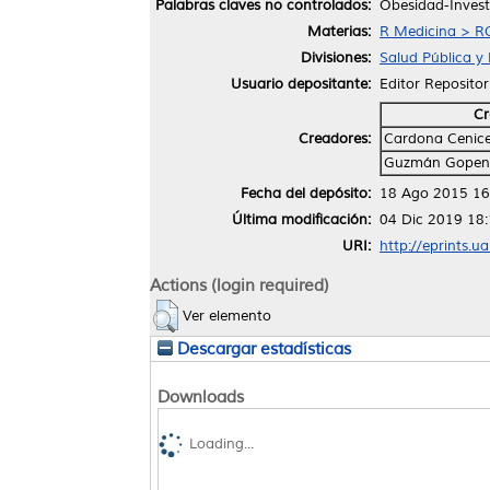
Palabras claves no controlados:
Obesidad-Invest
Materias:
R Medicina > RC
Divisiones:
Salud Pública y 
Usuario depositante:
Editor Repositor
Cr
Creadores:
Cardona Cenicer
Guzmán Gopen,
Fecha del depósito:
18 Ago 2015 16
Última modificación:
04 Dic 2019 18
URI:
http://eprints.u
Actions (login required)
Ver elemento
Descargar estadísticas
Downloads
Loading...