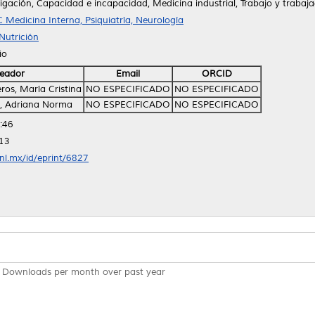
igación, Capacidad e incapacidad, Medicina industrial, Trabajo y trabaj
 Medicina Interna, Psiquiatría, Neurología
Nutrición
io
eador
Email
ORCID
os, María Cristina
NO ESPECIFICADO
NO ESPECIFICADO
 Adriana Norma
NO ESPECIFICADO
NO ESPECIFICADO
:46
:13
anl.mx/id/eprint/6827
Downloads per month over past year