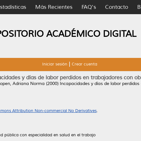
stadísticas
Más Recientes
FAQ's
Contacto
B
POSITORIO ACADÉMICO DIGITAL
Iniciar sesión
Crear cuenta
cidades y días de labor perdidos en trabajadores con o
open, Adriana Norma
(2000)
Incapacidades y días de labor perdidos
mons Attribution Non-commercial No Derivatives
.
d pública con especialidad en salud en el trabajo