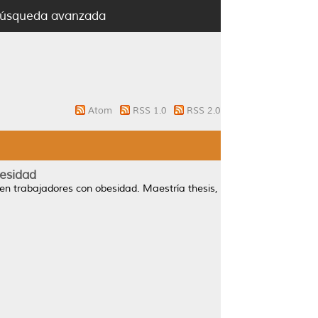
úsqueda avanzada
Atom
RSS 1.0
RSS 2.0
besidad
 en trabajadores con obesidad.
Maestría thesis,