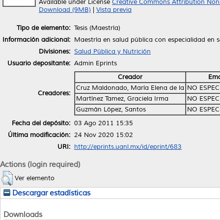
Available under License
Creative Commons Attribution Non
Download (9MB)
|
Vista previa
Tipo de elemento:
Tesis (Maestría)
Información adicional:
Maestría en salud pública con especialidad en s
Divisiones:
Salud Pública y Nutrición
Usuario depositante:
Admin Eprints
Creador
Ema
Cruz Maldonado, María Elena de la
NO ESPEC
Creadores:
Martínez Tamez, Graciela Irma
NO ESPEC
Guzmán López, Santos
NO ESPEC
Fecha del depósito:
03 Ago 2011 15:35
Última modificación:
24 Nov 2020 15:02
URI:
http://eprints.uanl.mx/id/eprint/683
Actions (login required)
Ver elemento
Descargar estadísticas
Downloads