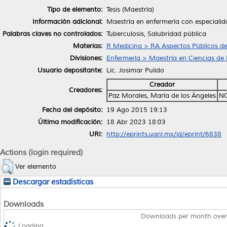
Tipo de elemento:
Tesis (Maestría)
Información adicional:
Maestría en enfermería con especiali
Palabras claves no controlados:
Tuberculosis, Salubridad pública
Materias:
R Medicina > RA Aspectos Públicos de
Divisiones:
Enfermería > Maestría en Ciencias de
Usuario depositante:
Lic. Josimar Pulido
Creador
Creadores:
Paz Morales, María de los Ángeles
NO
Fecha del depósito:
19 Ago 2015 19:13
Última modificación:
18 Abr 2023 18:03
URI:
http://eprints.uanl.mx/id/eprint/6838
Actions (login required)
Ver elemento
Descargar estadísticas
Downloads
Downloads per month over
Loading...