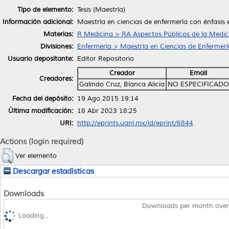
Tipo de elemento:
Tesis (Maestría)
Información adicional:
Maestría en ciencias de enfermería con énfasis
Materias:
R Medicina > RA Aspectos Públicos de la Medic
Divisiones:
Enfermería > Maestría en Ciencias de Enfermerí
Usuario depositante:
Editor Repositorio
Creador
Email
Creadores:
Galindo Cruz, Blanca Alicia
NO ESPECIFICADO
Fecha del depósito:
19 Ago 2015 19:14
Última modificación:
18 Abr 2023 18:25
URI:
http://eprints.uanl.mx/id/eprint/6844
Actions (login required)
Ver elemento
Descargar estadísticas
Downloads
Downloads per month over
Loading...