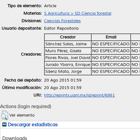
Tipo de elemento:
Article
Materias:
S Agricultura > SD Ciencia forestal
Divisiones:
Ciencias Forestales
Usuario depositante:
Editor Repositorio
Creador
Email
Sánchez Salas, Jaime
NO ESPECIFICADO
NO 
Muro Pérez, Gisela
NO ESPECIFICADO
NO 
Creadores:
Flores Rivas, Joel David
NO ESPECIFICADO
NO 
Jurado Ybarra, Enrique
NO ESPECIFICADO
NO 
Sáenz Mata, Jorge
NO ESPECIFICADO
NO 
Fecha del depósito:
20 Ago 2015 01:59
Última modificación:
20 Ago 2015 01:59
URI:
http://eprints.uanl.mx/id/eprint/6861
Actions (login required)
Ver elemento
Descargar estadísticas
Downloads