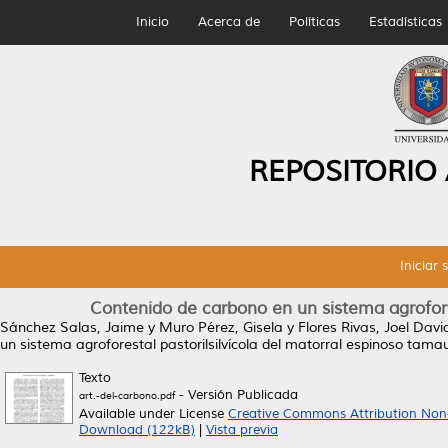
Inicio
Acerca de
Políticas
Estadísticas
REPOSITORIO
Iniciar 
Contenido de carbono en un sistema agrofores
Sánchez Salas, Jaime
y
Muro Pérez, Gisela
y
Flores Rivas, Joel Davi
un sistema agroforestal pastorilsilvícola del matorral espinoso tamau
Texto
- Versión Publicada
art.-del-carbono.pdf
Available under License
Creative Commons Attribution Non
Download (122kB)
|
Vista previa