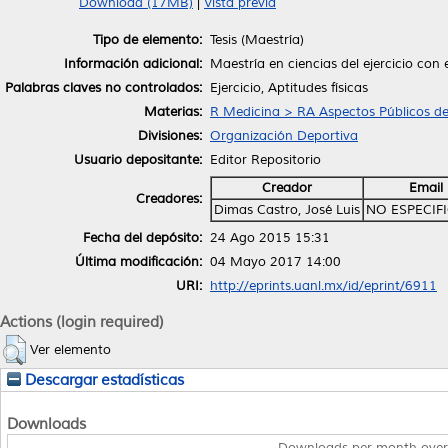
Download (17MB)
|
Vista previa
Tipo de elemento:
Tesis (Maestría)
Información adicional:
Maestría en ciencias del ejercicio con
Palabras claves no controlados:
Ejercicio, Aptitudes físicas
Materias:
R Medicina > RA Aspectos Públicos de
Divisiones:
Organización Deportiva
Usuario depositante:
Editor Repositorio
Creador
Email
Creadores:
Dimas Castro, José Luis
NO ESPECIF
Fecha del depósito:
24 Ago 2015 15:31
Última modificación:
04 Mayo 2017 14:00
URI:
http://eprints.uanl.mx/id/eprint/6911
Actions (login required)
Ver elemento
Descargar estadísticas
Downloads
Downloads per month over