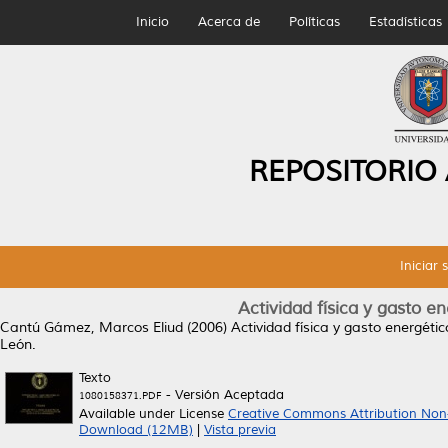
Inicio
Acerca de
Políticas
Estadísticas
REPOSITORIO
Iniciar 
Actividad física y gasto en
Cantú Gámez, Marcos Eliud
(2006)
Actividad física y gasto energétic
León.
Texto
- Versión Aceptada
1080158371.PDF
Available under License
Creative Commons Attribution Non
Download (12MB)
|
Vista previa