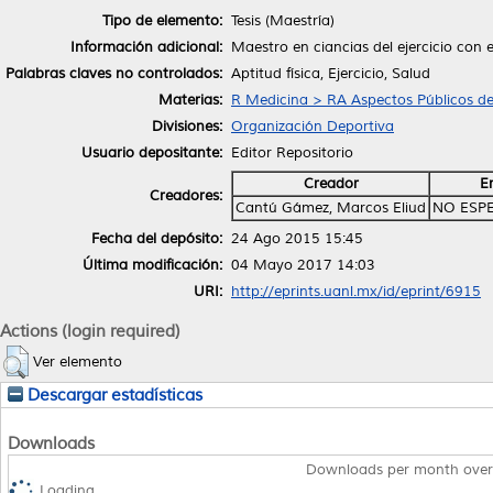
Tipo de elemento:
Tesis (Maestría)
Información adicional:
Maestro en ciancias del ejercicio con 
Palabras claves no controlados:
Aptitud física, Ejercicio, Salud
Materias:
R Medicina > RA Aspectos Públicos de
Divisiones:
Organización Deportiva
Usuario depositante:
Editor Repositorio
Creador
E
Creadores:
Cantú Gámez, Marcos Eliud
NO ESP
Fecha del depósito:
24 Ago 2015 15:45
Última modificación:
04 Mayo 2017 14:03
URI:
http://eprints.uanl.mx/id/eprint/6915
Actions (login required)
Ver elemento
Descargar estadísticas
Downloads
Downloads per month over
Loading...