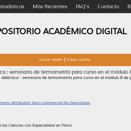
stadísticas
Más Recientes
FAQ's
Contacto
B
POSITORIO ACADÉMICO DIGITAL
Iniciar sesión
Crear cuenta
ca : seminario de termometría para curso en el módulo 
 didáctica : seminario de termometría para curso en el módulo 8 de 
mons Attribution Non-commercial No Derivatives
.
las Ciencias con Especialidad en Física