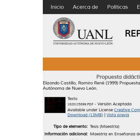
Inicio
Acerca de
Políticas
E
RE
Propuesta didácti
Elizondo Castillo, Ramiro René
(1999)
Propuesta
Autónoma de Nuevo León.
Texto
- Versión Aceptada
1020125899.PDF
Available under License
Creative Com
Download (13MB)
|
Vista previa
Tipo de elemento:
Tesis (Maestría)
Información adicional:
Maestría en Enseñanza de 