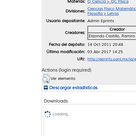
Materias:
Q Ciencia > QC Física
Ciencias Físico Matemáti
Divisiones:
Filosofía y Letras
Usuario depositante:
Admin Eprints
Creador
Creadores:
Elizondo Castillo, Ramir
Fecha del depósito:
14 Oct 2011 20:48
Última modificación:
03 Abr 2017 14:25
URI:
http://eprints.uanl.mx/id/
Actions (login required)
Ver elemento
Descargar estadísticas
Downloads
Loading...