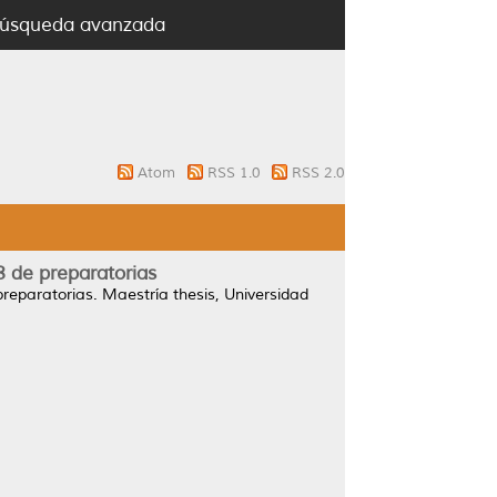
úsqueda avanzada
Atom
RSS 1.0
RSS 2.0
8 de preparatorias
preparatorias.
Maestría thesis, Universidad