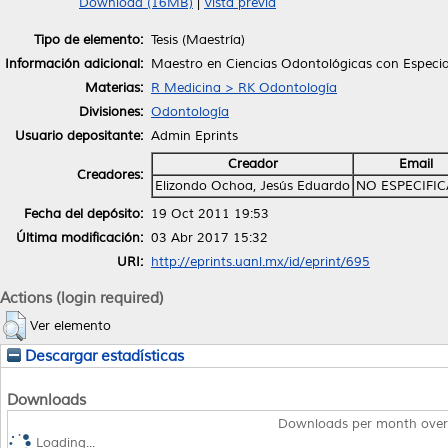
Download (16MB)
|
Vista previa
Tipo de elemento:
Tesis (Maestría)
Información adicional:
Maestro en Ciencias Odontológicas con Especia
Materias:
R Medicina > RK Odontología
Divisiones:
Odontología
Usuario depositante:
Admin Eprints
Creador
Email
Creadores:
Elizondo Ochoa, Jesús Eduardo
NO ESPECIFI
Fecha del depósito:
19 Oct 2011 19:53
Última modificación:
03 Abr 2017 15:32
URI:
http://eprints.uanl.mx/id/eprint/695
Actions (login required)
Ver elemento
Descargar estadísticas
Downloads
Downloads per month over
Loading...