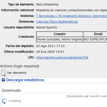
Tipo de elemento:
Tesis (Maestría)
Información adicional:
Maestría en ciencias computacionales con espec
Materias:
T Tecnología > TK Ingeniería Eléctrica, Electróni
Divisiones:
Ciencias Físico Matemáticas
Usuario depositante:
Admin Eprints
Creador
Email
Creadores:
Flores González, María Virginia
NO ESPECIFIC
Fecha del depósito:
22 Ago 2011 17:13
Última modificación:
29 Ene 2020 15:51
URI:
http://eprints.uanl.mx/id/eprint/704
Actions (login required)
Ver elemento
Descargar estadísticas
Downloads
Downloads per month over
Loading...