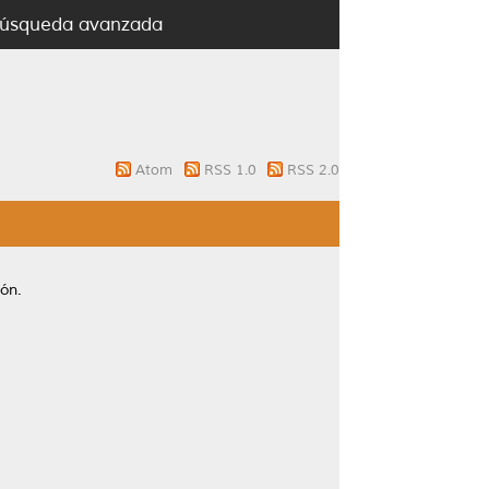
úsqueda avanzada
Atom
RSS 1.0
RSS 2.0
ón.