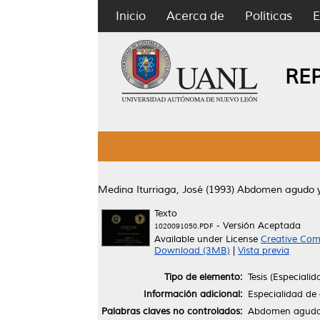
Inicio
Acerca de
Políticas
E
RE
Medina Iturriaga, José
(1993)
Abdomen agudo 
Texto
- Versión Aceptada
1020091050.PDF
Available under License
Creative Com
Download (3MB)
|
Vista previa
Tipo de elemento:
Tesis (Especialid
Información adicional:
Especialidad de 
Palabras claves no controlados:
Abdomen agudo