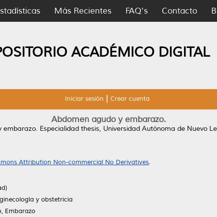
stadísticas
Más Recientes
FAQ's
Contacto
B
POSITORIO ACADÉMICO DIGITAL
Iniciar sesión
Crear cuenta
Abdomen agudo y embarazo.
y embarazo.
Especialidad thesis, Universidad Autónoma de Nuevo Le
mons Attribution Non-commercial No Derivatives
.
ad)
ginecología y obstetricia
, Embarazo