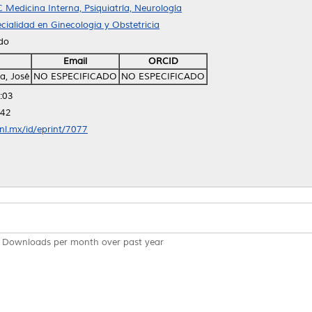
 Medicina Interna, Psiquiatría, Neurología
cialidad en Ginecologia y Obstetricia
ido
Email
ORCID
a, José
NO ESPECIFICADO
NO ESPECIFICADO
:03
:42
anl.mx/id/eprint/7077
Downloads per month over past year