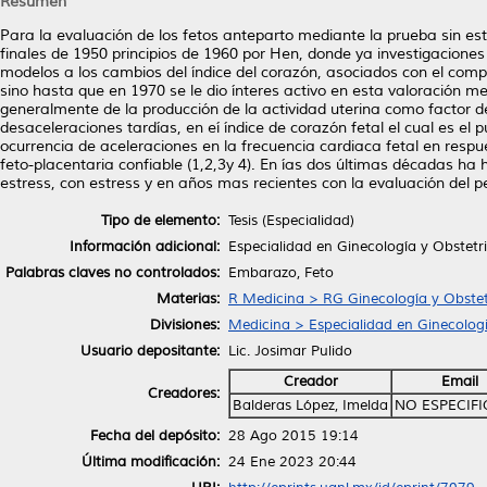
Resumen
Para la evaluación de los fetos anteparto mediante la prueba sin es
finales de 1950 principios de 1960 por Hen, donde ya investigaciones 
modelos a los cambios del índice del corazón, asociados con el comp
sino hasta que en 1970 se le dio ínteres activo en esta valoración m
generalmente de la producción de la actividad uterina como factor d
desaceleraciones tardías, en eí índice de corazón fetal el cual es e
ocurrencia de aceleraciones en la frecuencia cardiaca fetal en resp
feto-placentaria confiable (1,2,3y 4). En ías dos últimas décadas ha 
estress, con estress y en años mas recientes con la evaluación del perfi
Tipo de elemento:
Tesis (Especialidad)
Información adicional:
Especialidad en Ginecología y Obstetri
Palabras claves no controlados:
Embarazo, Feto
Materias:
R Medicina > RG Ginecología y Obstet
Divisiones:
Medicina > Especialidad en Ginecologi
Usuario depositante:
Lic. Josimar Pulido
Creador
Email
Creadores:
Balderas López, Imelda
NO ESPECIF
Fecha del depósito:
28 Ago 2015 19:14
Última modificación:
24 Ene 2023 20:44