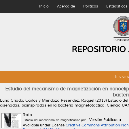
Inicio
Acerca de
Políticas
Estadísticas
REPOSITORIO
Iniciar 
Estudio del mecanismo de magnetización en nanoelips
bacter
Luna Criado, Carlos
y
Mendoza Reséndez, Raquel
(2013)
Estudio de
diseñadas, bioinspiradas en la bacteria magnetotáctica.
Ciencia UAN
Texto
- Versión Publicada
Estudio-del-mecanismo-de-magnetizacion.pdf
Available under License
Creative Commons Attribution Non