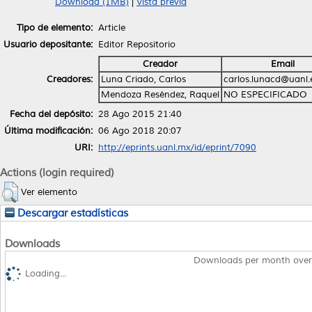
Download (1MB)
|
Vista previa
Tipo de elemento:
Article
Usuario depositante:
Editor Repositorio
Creador
Email
Creadores:
Luna Criado, Carlos
carlos.lunacd@uanl
Mendoza Reséndez, Raquel
NO ESPECIFICADO
Fecha del depósito:
28 Ago 2015 21:40
Última modificación:
06 Ago 2018 20:07
URI:
http://eprints.uanl.mx/id/eprint/7090
Actions (login required)
Ver elemento
Descargar estadísticas
Downloads
Downloads per month over
Loading...