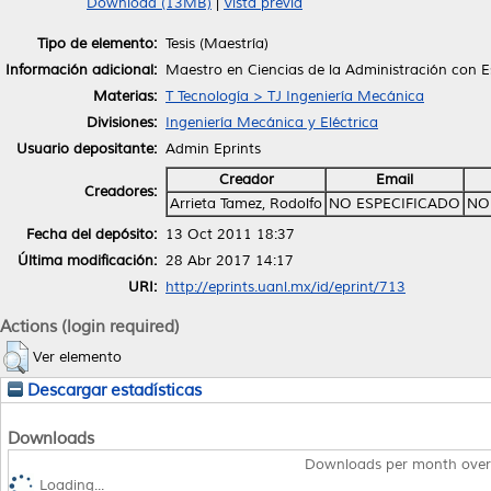
Download (13MB)
|
Vista previa
Tipo de elemento:
Tesis (Maestría)
Información adicional:
Maestro en Ciencias de la Administración con E
Materias:
T Tecnología > TJ Ingeniería Mecánica
Divisiones:
Ingeniería Mecánica y Eléctrica
Usuario depositante:
Admin Eprints
Creador
Email
Creadores:
Arrieta Tamez, Rodolfo
NO ESPECIFICADO
NO
Fecha del depósito:
13 Oct 2011 18:37
Última modificación:
28 Abr 2017 14:17
URI:
http://eprints.uanl.mx/id/eprint/713
Actions (login required)
Ver elemento
Descargar estadísticas
Downloads
Downloads per month over
Loading...