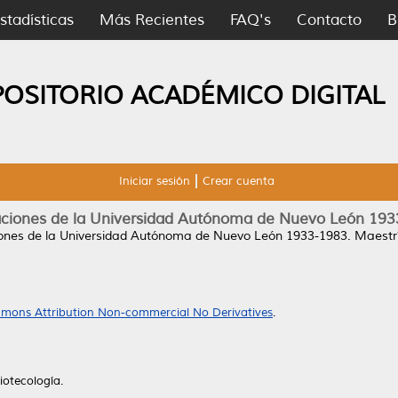
stadísticas
Más Recientes
FAQ's
Contacto
B
POSITORIO ACADÉMICO DIGITAL
Iniciar sesión
Crear cuenta
aciones de la Universidad Autónoma de Nuevo León 193
iones de la Universidad Autónoma de Nuevo León 1933-1983.
Maestrí
mons Attribution Non-commercial No Derivatives
.
iotecología.