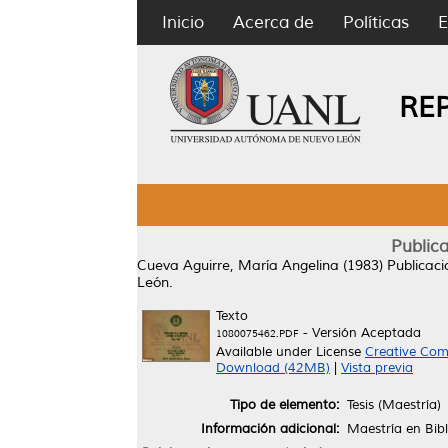
Inicio
Acerca de
Políticas
E
RE
Public
Cueva Aguirre, María Angelina
(1983)
Publicac
León.
Texto
- Versión Aceptada
1080075462.PDF
Available under License
Creative Com
Download (42MB)
|
Vista previa
Tipo de elemento:
Tesis (Maestría)
Información adicional:
Maestría en Bibl