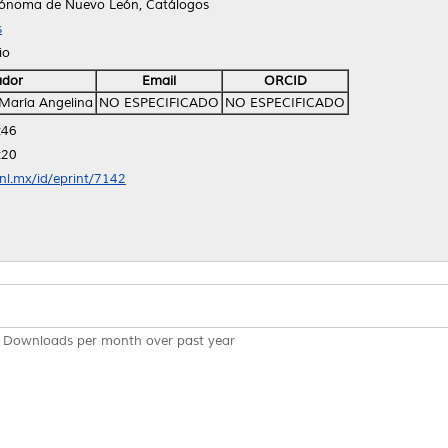
tónoma de Nuevo León, Catálogos
s
io
ador
Email
ORCID
 María Angelina
NO ESPECIFICADO
NO ESPECIFICADO
:46
:20
anl.mx/id/eprint/7142
Downloads per month over past year