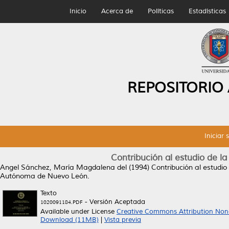
Inicio
Acerca de
Políticas
Estadísticas
REPOSITORIO
Iniciar 
Contribución al estudio de 
Angel Sánchez, María Magdalena del
(1994)
Contribución al estudi
Autónoma de Nuevo León.
Texto
- Versión Aceptada
1020091184.PDF
Available under License
Creative Commons Attribution Non
Download (11MB)
|
Vista previa