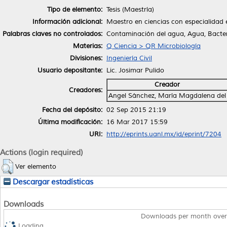
Tipo de elemento:
Tesis (Maestría)
Información adicional:
Maestro en ciencias con especialidad 
Palabras claves no controlados:
Contaminación del agua, Agua, Bacter
Materias:
Q Ciencia > QR Microbiología
Divisiones:
Ingeniería Civil
Usuario depositante:
Lic. Josimar Pulido
Creador
Creadores:
Angel Sánchez, María Magdalena del
Fecha del depósito:
02 Sep 2015 21:19
Última modificación:
16 Mar 2017 15:59
URI:
http://eprints.uanl.mx/id/eprint/7204
Actions (login required)
Ver elemento
Descargar estadísticas
Downloads
Downloads per month over
Loading...