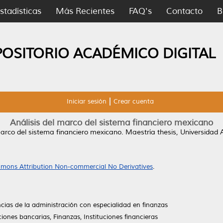
stadísticas
Más Recientes
FAQ's
Contacto
B
POSITORIO ACADÉMICO DIGITAL
Iniciar sesión
Crear cuenta
Análisis del marco del sistema financiero mexicano
marco del sistema financiero mexicano.
Maestría thesis, Universidad
mons Attribution Non-commercial No Derivatives
.
cias de la administración con especialidad en finanzas
ones bancarias, Finanzas, Instituciones financieras