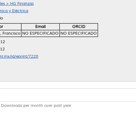
ales > HG Finanzas
ica y Eléctrica
io
or
Email
ORCID
, Francisco
NO ESPECIFICADO
NO ESPECIFICADO
:12
:12
anl.mx/id/eprint/7220
Downloads per month over past year