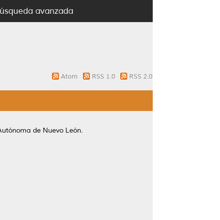
úsqueda avanzada
Atom
RSS 1.0
RSS 2.0
 Autónoma de Nuevo León.