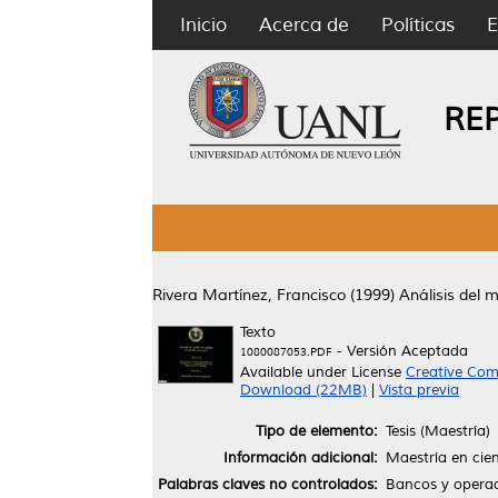
Inicio
Acerca de
Políticas
E
RE
Rivera Martínez, Francisco
(1999)
Análisis del 
Texto
- Versión Aceptada
1080087053.PDF
Available under License
Creative Com
Download (22MB)
|
Vista previa
Tipo de elemento:
Tesis (Maestría)
Información adicional:
Maestría en cien
Palabras claves no controlados:
Bancos y operaci